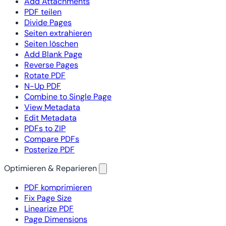
Add Attachments
PDF teilen
Divide Pages
Seiten extrahieren
Seiten löschen
Add Blank Page
Reverse Pages
Rotate PDF
N-Up PDF
Combine to Single Page
View Metadata
Edit Metadata
PDFs to ZIP
Compare PDFs
Posterize PDF
Optimieren & Reparieren
PDF komprimieren
Fix Page Size
Linearize PDF
Page Dimensions