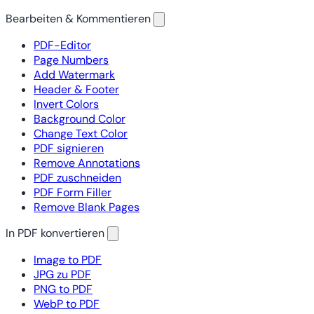
Bearbeiten & Kommentieren
PDF-Editor
Page Numbers
Add Watermark
Header & Footer
Invert Colors
Background Color
Change Text Color
PDF signieren
Remove Annotations
PDF zuschneiden
PDF Form Filler
Remove Blank Pages
In PDF konvertieren
Image to PDF
JPG zu PDF
PNG to PDF
WebP to PDF