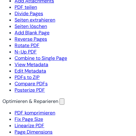
Add Attachments
PDF teilen
Divide Pages
Seiten extrahieren
Seiten löschen
Add Blank Page
Reverse Pages
Rotate PDF
N-Up PDF
Combine to Single Page
View Metadata
Edit Metadata
PDFs to ZIP
Compare PDFs
Posterize PDF
Optimieren & Reparieren
PDF komprimieren
Fix Page Size
Linearize PDF
Page Dimensions