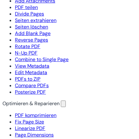
Add Attachments
PDF teilen
Divide Pages
Seiten extrahieren
Seiten löschen
Add Blank Page
Reverse Pages
Rotate PDF
N-Up PDF
Combine to Single Page
View Metadata
Edit Metadata
PDFs to ZIP
Compare PDFs
Posterize PDF
Optimieren & Reparieren
PDF komprimieren
Fix Page Size
Linearize PDF
Page Dimensions