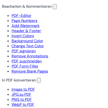
Bearbeiten & Kommentieren
PDF-Editor
Page Numbers
Add Watermark
Header & Footer
Invert Colors
Background Color
Change Text Color
PDF signieren
Remove Annotations
PDF zuschneiden
PDF Form Filler
Remove Blank Pages
In PDF konvertieren
Image to PDF
JPG zu PDF
PNG to PDF
WebP to PDF