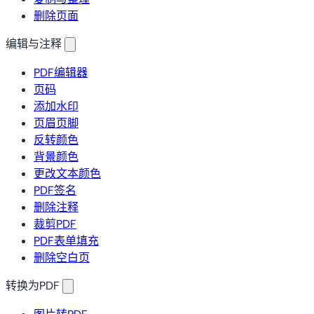
删除页面
编辑与注释
PDF编辑器
页码
添加水印
页眉页脚
反转颜色
背景颜色
更改文本颜色
PDF签名
删除注释
裁剪PDF
PDF表单填充
删除空白页
转换为PDF