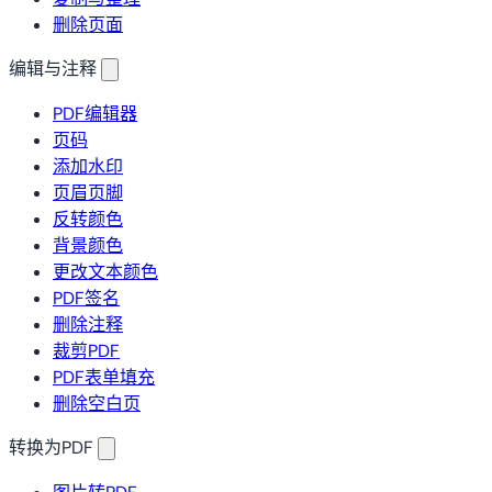
删除页面
编辑与注释
PDF编辑器
页码
添加水印
页眉页脚
反转颜色
背景颜色
更改文本颜色
PDF签名
删除注释
裁剪PDF
PDF表单填充
删除空白页
转换为PDF