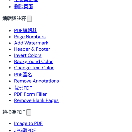
刪除頁面
編輯與註釋
PDF編輯器
Page Numbers
Add Watermark
Header & Footer
Invert Colors
Background Color
Change Text Color
PDF簽名
Remove Annotations
裁剪PDF
PDF Form Filler
Remove Blank Pages
轉換為PDF
Image to PDF
JPG轉PDF