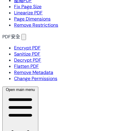
壓縮PDF
Fix Page Size
Linearize PDF
Page Dimensions
Remove Restrictions
PDF安全
Encrypt PDF
Sanitize PDF
Decrypt PDF
Flatten PDF
Remove Metadata
Change Permissions
Open main menu