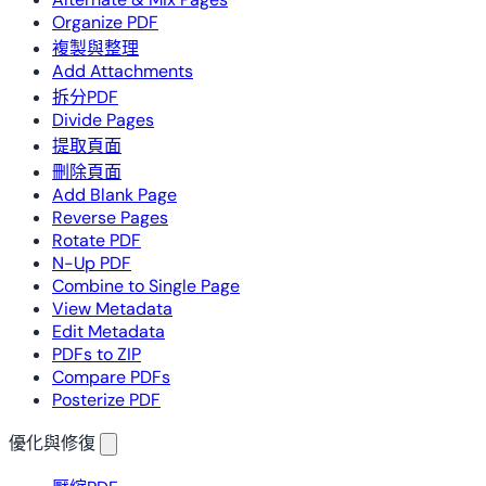
Organize PDF
複製與整理
Add Attachments
拆分PDF
Divide Pages
提取頁面
刪除頁面
Add Blank Page
Reverse Pages
Rotate PDF
N-Up PDF
Combine to Single Page
View Metadata
Edit Metadata
PDFs to ZIP
Compare PDFs
Posterize PDF
優化與修復