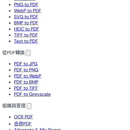
PNG to PDF
WebP to PDF
SVG to PDF
BMP to PDF
HEIC to PDF
TIFF to PDF
Text to PDF
從PDF轉換
PDF to JPG
PDF to PNG
PDF to WebP
PDF to BMP
PDF to TIFF
PDF to Greyscale
組織與管理
OCR PDF
合併PDF
Alternate & Mix Pages